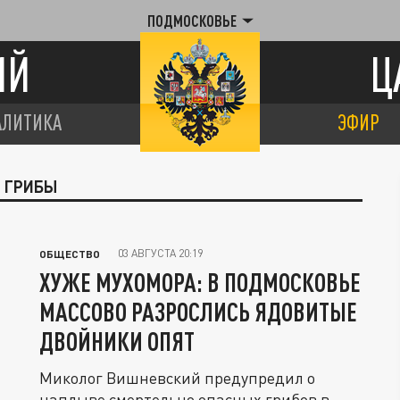
ПОДМОСКОВЬЕ
ИЙ
Ц
АЛИТИКА
ЭФИР
Е ГРИБЫ
03 АВГУСТА 20:19
ОБЩЕСТВО
ХУЖЕ МУХОМОРА: В ПОДМОСКОВЬЕ
МАССОВО РАЗРОСЛИСЬ ЯДОВИТЫЕ
ДВОЙНИКИ ОПЯТ
Миколог Вишневский предупредил о
наплыве смертельно опасных грибов в