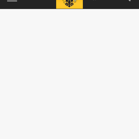
115093, г. Москва, переулок Партийный,
д.1, к.57, стр.3, эт.1, пом.I, ком.45