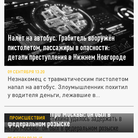
Налёт на автобус. Грабитель вооружён
пистолетом, пассажиры в опасности:
детали преступления в Нижнем Новгороде
09 СЕНТЯБРЯ 13:20
Незнакомец с травматическим пистолетом
напал на автобус. Злоумышленник похитил
у водителя деньги, лежавшие в...
Легкоатлета Толстихина удалось
задержать в метро Москвы: он был в
ПРОИСШЕСТВИЯ
федеральном розыске