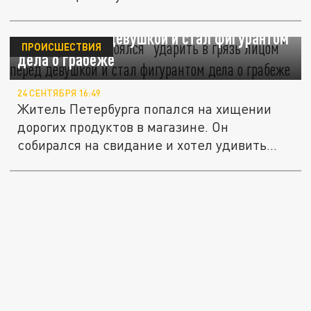
Петербуржец побоялся “ударить в грязь
лицом” перед девушкой и стал фигурантом
ПРОИСШЕСТВИЯ
дела о грабеже
24 СЕНТЯБРЯ 16:49
Житель Петербурга попался на хищении
дорогих продуктов в магазине. Он
собирался на свидание и хотел удивить...