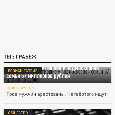
ТЕГ: ГРАБЁЖ
Задержаны похитившие у подмосковной
ПРОИСШЕСТВИЯ
семьи 57 миллионов рублей
28 ОКТЯБРЯ 14:50
Трое мужчин арестованы. Четвёртого ищут.
ОБЩЕСТВО