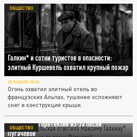
ОБЩЕСТВО
Галкин* и сотни туристов в опасности:
элитный Куршевель охватил крупный пожар
28 ЯНВАРЯ 15:04
Огонь охватил элитный отель во
французских Альпах, тушение осложняют
снег и конструкция крыши.
Лариса Рубальская ответила Максиму
Галкину* на претензии из-за песни
ОБЩЕСТВО
Пугачёвой