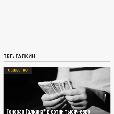
ТЕГ: ГАЛКИН
ОБЩЕСТВО
Гонорар Галкина* в сотни тысяч евро