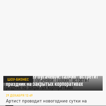
Новый год без Пугачёвой: Галкин* встретит
ШОУ-БИЗНЕС
праздник на закрытых корпоративах
29 ДЕКАБРЯ 12:49
Артист проводит новогодние сутки на