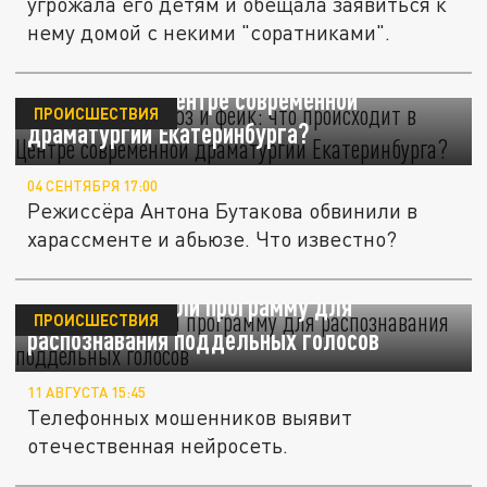
угрожала его детям и обещала заявиться к
нему домой с некими "соратниками".
Харассмент, абьюз и "фейк": что
происходит в Центре современной
ПРОИСШЕСТВИЯ
драматургии Екатеринбурга?
04 СЕНТЯБРЯ 17:00
Режиссёра Антона Бутакова обвинили в
харассменте и абьюзе. Что известно?
В России создали программу для
ПРОИСШЕСТВИЯ
распознавания поддельных голосов
11 АВГУСТА 15:45
Телефонных мошенников выявит
отечественная нейросеть.