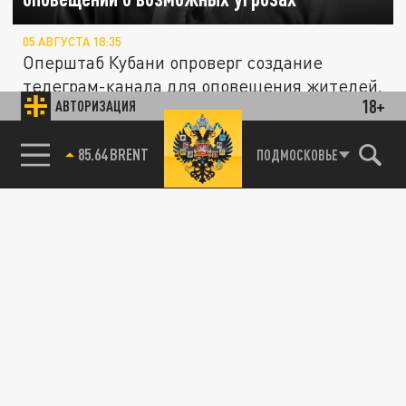
05 АВГУСТА 18:35
Оперштаб Кубани опроверг создание
телеграм-канала для оповещения жителей,
18+
АВТОРИЗАЦИЯ
назвав эту информацию фейком.
85.64 BRENT
ПОДМОСКОВЬЕ
ПОЛИТИКА
Блогеру из Дагестана заочно предъявили
обвинение за распространение фейков об
армии
22 ИЮЛЯ 06:31