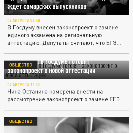
ждет самарских выпускников
09 АВГУСТА 09:48
В Госдуму внесен законопроект о замене
единого экзамена на региональную
аттестацию. Депутаты считают, что ЕГЭ...
Отмена ЕГЭ: в Госдуме готовят
ОБЩЕСТВО
законопроект о новой аттестации
07 АВГУСТА 12:53
Нина Останина намерена внести на
рассмотрение законопроект о замене ЕГЭ
ОБЩЕСТВО