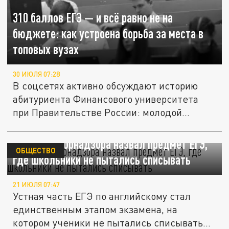
310 баллов ЕГЭ — и всё равно не на
бюджете: как устроена борьба за места в
топовых вузах
30 ИЮЛЯ 07:28
В соцсетях активно обсуждают историю
абитуриента Финансового университета
при Правительстве России: молодой...
Глава Рособрнадзора назвал предмет ЕГЭ,
ОБЩЕСТВО
где школьники не пытались списывать
21 ИЮЛЯ 07:47
Устная часть ЕГЭ по английскому стал
единственным этапом экзамена, на
котором ученики не пытались списывать...