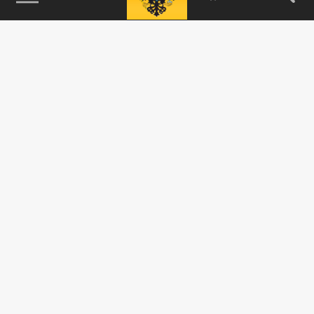
115093, г. Москва, переулок Партийный,
д.1, к.57, стр.3, эт.1, пом.I, ком.45