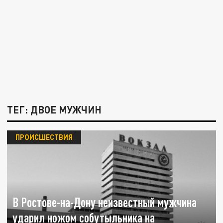
ТЕГ: ДВОЕ МУЖЧИН
ПРОИСШЕСТВИЯ
В Ростове-на-Дону неизвестный мужчина
ударил ножом собутыльника на