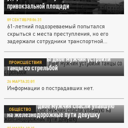
привокзальной площади
09 СЕНТЯБРЯ 06:31
61-летний подозреваемый попытался
скрыться с места преступления, но его
задержали сотрудники транспортной...
В центре Москвы двое мужчин устроили
ПРОИСШЕСТВИЯ
танцы со стрельбой
26 МАРТА 20:01
Информации о пострадавших нет.
В Мытищах двое мужчин спасли упавшую
ОБЩЕСТВО
на железнодорожные пути девушку