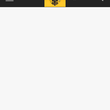
115093, г. Москва, переулок Партийный,
д.1, к.57, стр.3, эт.1, пом.I, ком.45