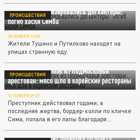
В Москве активизировались догхантеры:
ПРОИСШЕСТВИЯ
погиб хаски Симба
28 НОЯБРЯ 13:05
Жители Тушино и Путилково находят на
улицах странную еду.
Серийный вор собак из Подмосковья
ПРОИСШЕСТВИЯ
арестован: мясо шло в корейские рестораны
13 НОЯБРЯ 09:07
Преступник действовал годами, а
последняя жертва, бордер-колли по кличке
Сима, попала в его лапы благодаря...
Полиция проводит проверку по факту