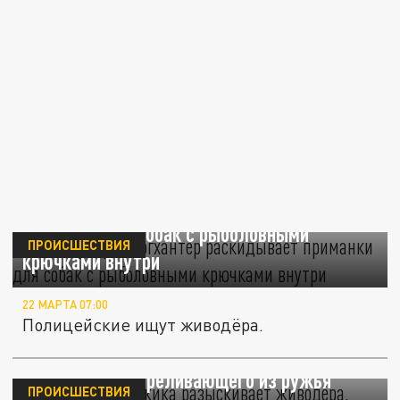
В Коммунарке догхантер раскидывает
приманки для собак с рыболовными
ПРОИСШЕСТВИЯ
крючками внутри
22 МАРТА 07:00
Полицейские ищут живодёра.
Полиция Геленджика разыскивает
живодёра, отстреливающего из ружья
ПРОИСШЕСТВИЯ