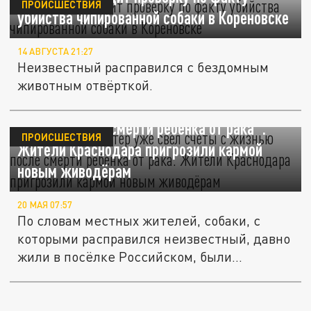
ПРОИСШЕСТВИЯ
убийства чипированной собаки в Кореновске
14 АВГУСТА 21:27
Неизвестный расправился с бездомным
животным отвёрткой.
"Прошлый догхантер уже свёл счёты с
жизнью после смерти ребёнка от рака".
ПРОИСШЕСТВИЯ
Жители Краснодара пригрозили кармой
новым живодёрам
20 МАЯ 07:57
По словам местных жителей, собаки, с
которыми расправился неизвестный, давно
жили в посёлке Российском, были...