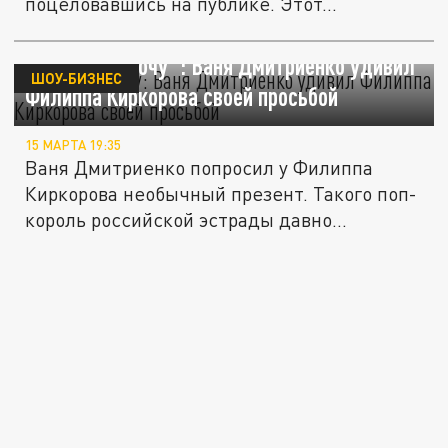
поцеловавшись на публике. Этот...
"Очень его хочу": Ваня Дмитриенко удивил
ШОУ-БИЗНЕС
Филиппа Киркорова своей просьбой
15 МАРТА 19:35
Ваня Дмитриенко попросил у Филиппа
Киркорова необычный презент. Такого поп-
король российской эстрады давно...