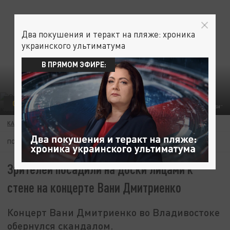
Два покушения и теракт на пляже: хроника
украинского ультиматума
В ПРЯМОМ ЭФИРЕ:
ОБЩЕСТВО
ТЕЛЕГРАМ-КАНАЛ "MASH"
КАРИНА РОМАНОВА
16 МАЯ 17:14
ПОДПИШИТЕСЬ:
Зрителей посадили на доски лицами к
стене на концерте Вани Дмитриенко
Концерт Вани Дмитриенко во Владивостоке
обернулся скандалом.