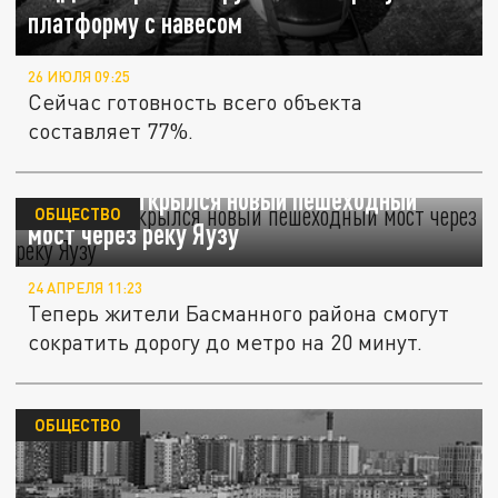
платформу с навесом
26 ИЮЛЯ 09:25
Сейчас готовность всего объекта
составляет 77%.
В Москве открылся новый пешеходный
ОБЩЕСТВО
мост через реку Яузу
24 АПРЕЛЯ 11:23
Теперь жители Басманного района смогут
сократить дорогу до метро на 20 минут.
ОБЩЕСТВО