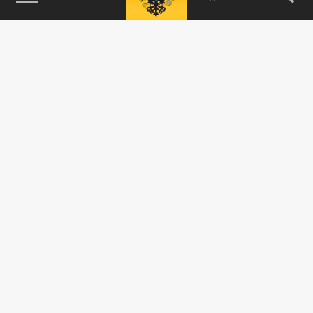
115093, г. Москва, переулок Партийный,
д.1, к.57, стр.3, эт.1, пом.I, ком.45