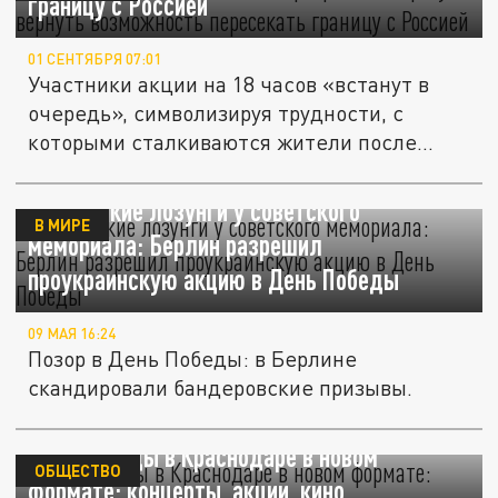
границу с Россией
01 СЕНТЯБРЯ 07:01
Участники акции на 18 часов «встанут в
очередь», символизируя трудности, с
которыми сталкиваются жители после...
Нацистские лозунги у советского
В МИРЕ
мемориала: Берлин разрешил
проукраинскую акцию в День Победы
09 МАЯ 16:24
Позор в День Победы: в Берлине
скандировали бандеровские призывы.
День Победы в Краснодаре в новом
ОБЩЕСТВО
формате: концерты, акции, кино