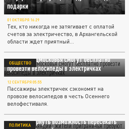
подарки
01 ОКТЯБРЯ 16:29
Тех, кто никогда не затягивает с оплатой
счетов за электричество, в Архангельской
области ждет приятный...
Жители Подмосковья смогут бесплатно
ОБЩЕСТВО
провезти велосипеды в электричках
12 СЕНТЯБРЯ 05:55
Пассажиры электричек сэкономят на
провозе велосипедов в честь Осеннего
велофестиваля.
Бунт в Финляндии: жители приграничья
требуют вернуть возможность пересекать
ПОЛИТИКА