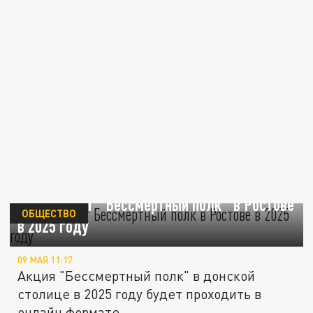
Как пройдёт "Бессмертный полк" в Ростове
ОБЩЕСТВО
в 2025 году
09 МАЯ 11:17
Акция "Бессмертный полк" в донской
столице в 2025 году будет проходить в
онлайн формате.