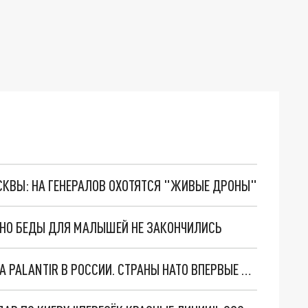
ОСКВЫ: НА ГЕНЕРАЛОВ ОХОТЯТСЯ "ЖИВЫЕ ДРОНЫ"
. НО БЕДЫ ДЛЯ МАЛЫШЕЙ НЕ ЗАКОНЧИЛИСЬ
"ОЧЕНЬ ПЛОХИЕ НОВОСТИ": БОЛЬШАЯ ОШИБКА PALANTIR В РОССИИ. СТРАНЫ НАТО ВПЕРВЫЕ ЗА СВО ОСТАНОВИЛИ ПОСТАВКИ ОРУЖИЯ. ВСУ ТЕРЯЮТ ПРИГРАНИЧЬЕ?