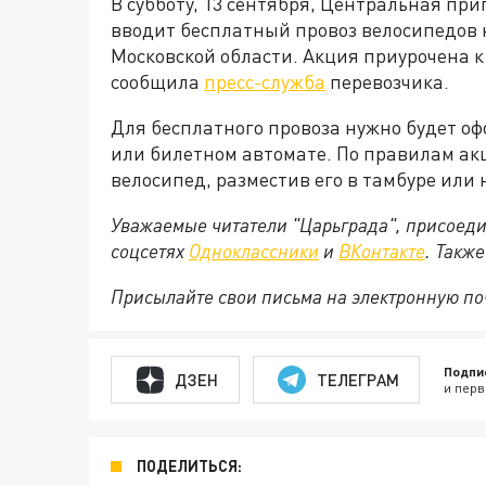
В субботу, 13 сентября, Центральная пр
вводит бесплатный провоз велосипедов н
Московской области. Акция приурочена 
сообщила
пресс-служба
перевозчика.
Для бесплатного провоза нужно будет оф
или билетном автомате. По правилам ак
велосипед, разместив его в тамбуре или
Уважаемые читатели "Царьграда", присоеди
соцсетях
Одноклассники
и
ВКонтакте
. Такж
Присылайте свои письма на электронную п
Подпи
ДЗЕН
ТЕЛЕГРАМ
и перв
ПОДЕЛИТЬСЯ: