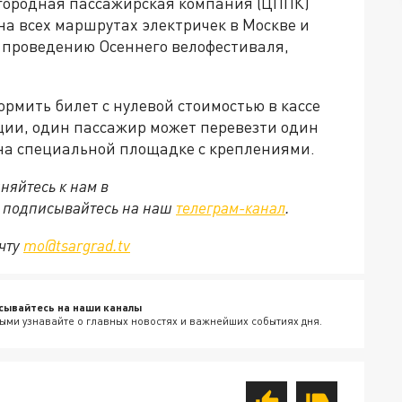
игородная пассажирская компания (ЦППК)
а всех маршрутах электричек в Москве и
к проведению Осеннего велофестиваля,
ормить билет с нулевой стоимостью в кассе
ции, один пассажир может перевезти один
 на специальной площадке с креплениями.
няйтесь к нам в
е подписывайтесь на наш
телеграм-канал
.
очту
mo@tsargrad.tv
сывайтесь на наши каналы
ыми узнавайте о главных новостях и важнейших событиях дня.