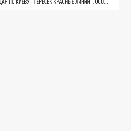
"ТЕРПЕНИЕ ПУТИНА ЛОПНУЛО". РЕКОРДНЫЙ УДАР ПО КИЕВУ "ПЕРЕСЁК КРАСНЫЕ ЛИНИИ". ОСОБЫЕ СПЕЦЫ КНДР НА ЛБС? ТАЙНЫЕ ПЕРЕГОВОРЫ ЕВРОПЫ И МОСКВЫ