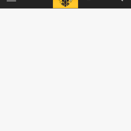
115093, г. Москва, переулок Партийный,
д.1, к.57, стр.3, эт.1, пом.I, ком.45