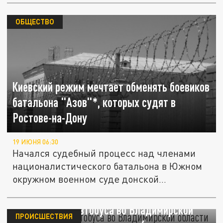
ОБЩЕСТВО
Киевский режим мечтает обменять боевиков
батальона "Азов"*, которых судят в
Ростове-на-Дону
19 ИЮНЯ 06:30
Начался судебный процесс над членами
националистического батальона в Южном
окружном военном суде донской...
После аварии автобуса во Владимирской
ПРОИСШЕСТВИЯ