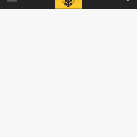
115093, г. Москва, переулок Партийный,
д.1, к.57, стр.3, эт.1, пом.I, ком.45