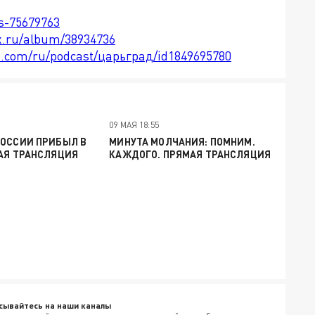
ts-75679763
x.ru/album/38934736
le.com/ru/podcast/царьград/id1849695780
09 МАЯ 18:55
РОССИИ ПРИБЫЛ В
МИНУТА МОЛЧАНИЯ: ПОМНИМ.
АЯ ТРАНСЛЯЦИЯ
КАЖДОГО. ПРЯМАЯ ТРАНСЛЯЦИЯ
сывайтесь на наши каналы