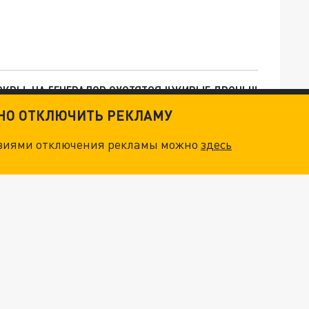
ОСКВЫ: НА ГЕНЕРАЛОВ ОХОТЯТСЯ "ЖИВЫЕ ДРОНЫ"
ТНО ОТКЛЮЧИТЬ РЕКЛАМУ
. НО БЕДЫ ДЛЯ МАЛЫШЕЙ НЕ ЗАКОНЧИЛИСЬ
овиями отключения рекламы можно
здесь
"ОЧЕНЬ ПЛОХИЕ НОВОСТИ": БОЛЬШАЯ ОШИБКА PALANTIR В РОССИИ. СТРАНЫ НАТО ВПЕРВЫЕ ЗА СВО ОСТАНОВИЛИ ПОСТАВКИ ОРУЖИЯ. ВСУ ТЕРЯЮТ ПРИГРАНИЧЬЕ?
"ТЕРПЕНИЕ ПУТИНА ЛОПНУЛО". РЕКОРДНЫЙ УДАР ПО КИЕВУ "ПЕРЕСЁК КРАСНЫЕ ЛИНИИ". ОСОБЫЕ СПЕЦЫ КНДР НА ЛБС? ТАЙНЫЕ ПЕРЕГОВОРЫ ЕВРОПЫ И МОСКВЫ