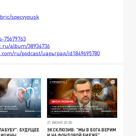
ubric/specvypusk
ts-75679763
x.ru/album/38934736
le.com/ru/podcast/царьград/id1849695780
21 ИЮНЯ 20:00
"ЛАБУБУ": БУДУЩЕЕ
ЭКСКЛЮЗИВ: "МЫ В БОГА ВЕРИМ
ДИЦИНЫ.
И НА ФОНДОВОЙ БИРЖЕ".