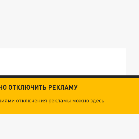
ТНО ОТКЛЮЧИТЬ РЕКЛАМУ
ОСКВЫ: НА ГЕНЕРАЛОВ ОХОТЯТСЯ "ЖИВЫЕ ДРОНЫ"
овиями отключения рекламы можно
здесь
. НО БЕДЫ ДЛЯ МАЛЫШЕЙ НЕ ЗАКОНЧИЛИСЬ
"ОЧЕНЬ ПЛОХИЕ НОВОСТИ": БОЛЬШАЯ ОШИБКА PALANTIR В РОССИИ. СТРАНЫ НАТО ВПЕРВЫЕ ЗА СВО ОСТАНОВИЛИ ПОСТАВКИ ОРУЖИЯ. ВСУ ТЕРЯЮТ ПРИГРАНИЧЬЕ?