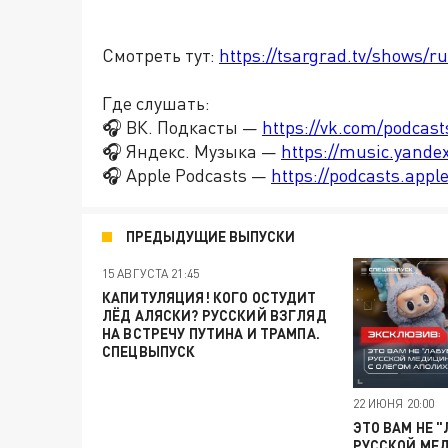
Смотреть тут:
https://tsargrad.tv/shows/r
Где слушать:
🎧 ВК. Подкасты —
https://vk.com/podcas
🎧 Яндекс. Музыка —
https://music.yande
🎧 Apple Podcasts —
https://podcasts.app
ПРЕДЫДУЩИЕ ВЫПУСКИ
15 АВГУСТА 21:45
КАПИТУЛЯЦИЯ! КОГО ОСТУДИТ
ЛЁД АЛЯСКИ? РУССКИЙ ВЗГЛЯД
НА ВСТРЕЧУ ПУТИНА И ТРАМПА.
СПЕЦВЫПУСК
22 ИЮНЯ 20:00
ЭТО ВАМ НЕ 
РУССКОЙ МЕ