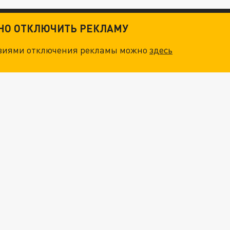
ТНО ОТКЛЮЧИТЬ РЕКЛАМУ
овиями отключения рекламы можно
здесь
ОСКВЫ: НА ГЕНЕРАЛОВ ОХОТЯТСЯ "ЖИВЫЕ ДРОНЫ"
. НО БЕДЫ ДЛЯ МАЛЫШЕЙ НЕ ЗАКОНЧИЛИСЬ
О ИРАНСКОМУ СУДНУ НА КАСПИИ РАСКРЫТА
"ОЧЕНЬ ПЛОХИЕ НОВОСТИ": БОЛЬШАЯ ОШИБКА PALANTIR В РОССИИ. СТРАНЫ НАТО ВПЕРВЫЕ ЗА СВО ОСТАНОВИЛИ ПОСТАВКИ ОРУЖИЯ. ВСУ ТЕРЯЮТ ПРИГРАНИЧЬЕ?