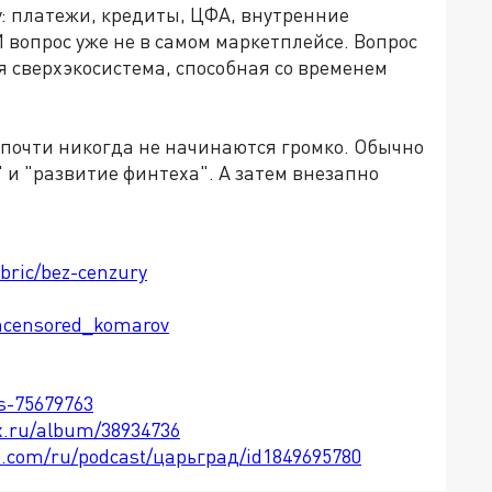
у
:
платежи, кредиты, ЦФА, внутренние
И вопрос уже не в самом маркетплейсе. Вопрос
ая сверхэкосистема, способная со временем
почти никогда не начинаются громко. Обычно
 и "развитие финтеха". А затем внезапно
ubric/bez-cenzury
ncensored_komarov
ts-75679763
x.ru/album/38934736
le.com/ru/podcast/царьград/id1849695780