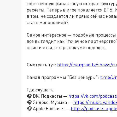
собственную финансовую инфраструктур
расчеты. Теперь в игре появляется ВТБ. 
в том, не создается ли прямо сейчас нов
стать монополией?
Самое интересное
—
подобные процессы 
все выглядит как "точечное партнерство"
выясняется, что рынок уже поделен.
Смотреть тут:
https://tsargrad.tv/shows/r
Канал программы "Без цензуры":
t.me/U
Где слушать:
🎧 ВК. Подкасты —
https://vk.com/podcas
🎧 Яндекс. Музыка —
https://music.yande
🎧 Apple Podcasts —
https://podcasts.app