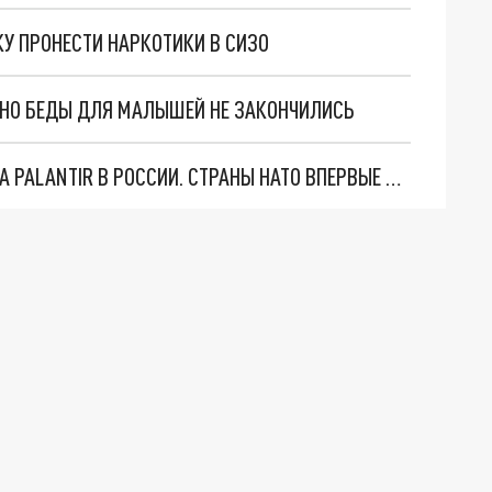
У ПРОНЕСТИ НАРКОТИКИ В СИЗО
. НО БЕДЫ ДЛЯ МАЛЫШЕЙ НЕ ЗАКОНЧИЛИСЬ
"ОЧЕНЬ ПЛОХИЕ НОВОСТИ": БОЛЬШАЯ ОШИБКА PALANTIR В РОССИИ. СТРАНЫ НАТО ВПЕРВЫЕ ЗА СВО ОСТАНОВИЛИ ПОСТАВКИ ОРУЖИЯ. ВСУ ТЕРЯЮТ ПРИГРАНИЧЬЕ?