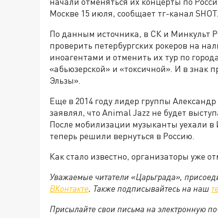
начали отменяться их концерты по Росси
Москве 15 июля, сообщает тг-канал SHOT
По данным источника, в СК и Минкульт 
проверить петербургских рокеров на на
иноагентами и отменить их тур по горо
«абьюзерской» и «токсичной». И в знак 
Эльзы».
Еще в 2014 году лидер группы Александ
заявлял, что Animal Jazz не будет выступ
После мобилизации музыканты уехали в 
теперь решили вернуться в Россию.
Как стало известно, организаторы уже о
Уважаемые читатели «Царьграда», присоеди
ВКонтакте
. Также подписывайтесь на наш
т
Присылайте свои письма на электронную п