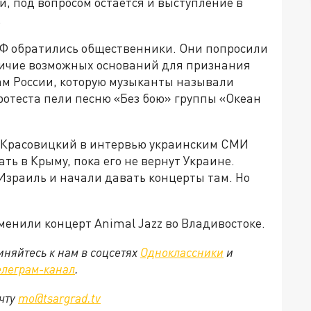
и, под вопросом остается и выступление в
.
РФ обратились общественники. Они попросили
личие возможных оснований для признания
дам России, которую музыканты называли
протеста пели песню «Без бою» группы «Океан
р Красовицкий в интервью украинским СМИ
ать в Крыму, пока его не вернут Украине.
Израиль и начали давать концерты там. Но
тменили концерт Animal Jazz во Владивостоке.
няйтесь к нам в соцсетях
Одноклассники
и
елеграм-канал
.
очту
mo@tsargrad.tv