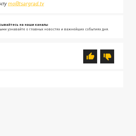
очту
mo@tsargrad.tv
сывайтесь на наши каналы
ыми узнавайте о главных новостях и важнейших событиях дня.