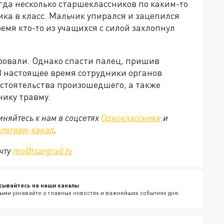
гда несколько старшеклассников по каким-то
а в класс. Мальчик упирался и зацепился
ремя кто-то из учащихся с силой захлопнул
ровали. Однако спасти палец, пришив
В настоящее время сотрудники органов
стоятельства произошедшего, а также
ику травму.
няйтесь к нам в соцсетях
Одноклассники
и
елеграм-канал
.
очту
mo@tsargrad.tv
сывайтесь на наши каналы
ыми узнавайте о главных новостях и важнейших событиях дня.