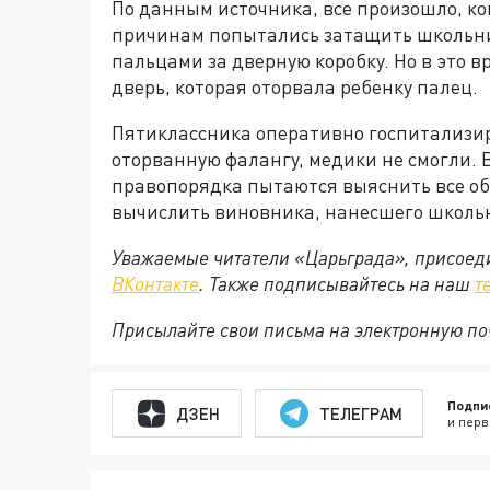
По данным источника, все произошло, ко
причинам попытались затащить школьник
пальцами за дверную коробку. Но в это в
дверь, которая оторвала ребенку палец.
Пятиклассника оперативно госпитализи
оторванную фалангу, медики не смогли. 
правопорядка пытаются выяснить все об
вычислить виновника, нанесшего школьн
Уважаемые читатели «Царьграда», присоеди
ВКонтакте
. Также подписывайтесь на наш
т
Присылайте свои письма на электронную п
Подпи
ДЗЕН
ТЕЛЕГРАМ
и перв