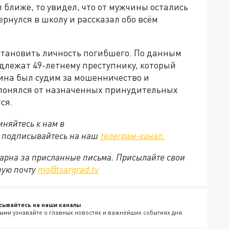
 ближе, то увидел, что от мужчины остались
рнулся в школу и рассказал обо всём
становить личность погибшего.
По данным
адлежат 49-летнему преступнику, который
ина был судим за мошенничество и
клонялся от назначенных принудительных
ся.
няйтесь к нам в
е подписывайтесь на наш
телеграм-канал.
арна за присланные письма. Присылайте свои
ную почту
mo@tsargrad.tv
сывайтесь на наши каналы
ыми узнавайте о главных новостях и важнейших событиях дня.