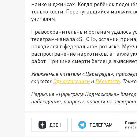
майке и джинсах. Когда ребёнок подошёл
только кости. Перепугавшийся мальчик ве
учителям.
Правоохранительным органам удалось у
телеграм-канала «
SHOT
», останки прин
находился в федеральном розыске. Мужч
распространение наркотиков, а также у
работ. Причина смерти беглеца выясняет
Уважаемые читатели «Царьграда», присоеди
соцсетях
Одноклассники
и
ВКонтакте
. Такж
Редакция «Царьграда Подмосковье» благод
наблюдения, вопросы, новости на электрон
Подпи
ДЗЕН
ТЕЛЕГРАМ
и перв