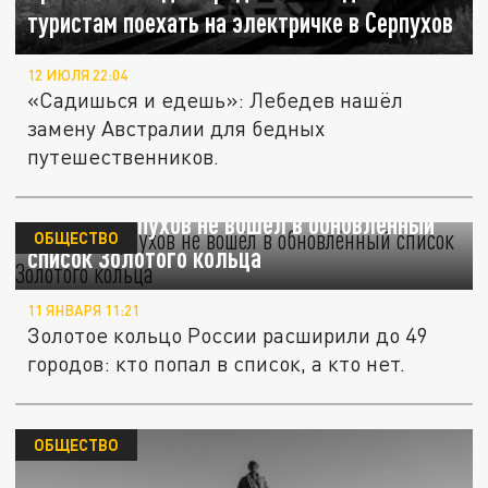
туристам поехать на электричке в Серпухов
12 ИЮЛЯ 22:04
«Садишься и едешь»: Лебедев нашёл
замену Австралии для бедных
путешественников.
Почему Серпухов не вошёл в обновлённый
ОБЩЕСТВО
список Золотого кольца
11 ЯНВАРЯ 11:21
Золотое кольцо России расширили до 49
городов: кто попал в список, а кто нет.
ОБЩЕСТВО