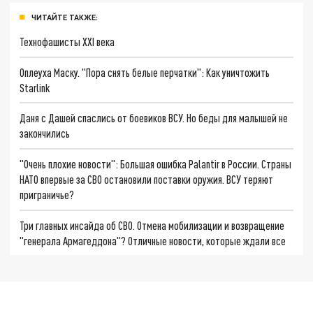
ЧИТАЙТЕ ТАКЖЕ:
Технофашисты XXI века
Оплеуха Маску. "Пора снять белые перчатки": Как уничтожить
Starlink
Даня с Дашей спаслись от боевиков ВСУ. Но беды для малышей не
закончились
"Очень плохие новости": Большая ошибка Palantir в России. Страны
НАТО впервые за СВО остановили поставки оружия. ВСУ теряют
приграничье?
Три главных инсайда об СВО. Отмена мобилизации и возвращение
"генерала Армагеддона"? Отличные новости, которые ждали все