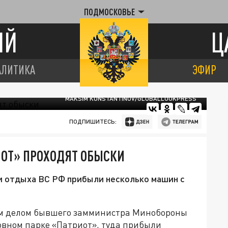
ПОДМОСКОВЬЕ
ИЙ
Ц
АЛИТИКА
ЭФИР
MAKSIM KONSTANTINOV/GLOBALLOOKPRESS
ПОДПИШИТЕСЬ:
ИОТ» ПРОХОДЯТ ОБЫСКИ
и отдыха ВС РФ прибыли несколько машин с
ым делом бывшего замминистра Минобороны
овном парке «Патриот», туда прибыли