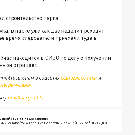
л строительство парка.
vka, в парке уже как две недели проходят
ее время следователи приехали туда в
час находится в СИЗО по делу о получении
ну он отрицает.
няйтесь к нам в соцсетях
Одноклассники
и
елеграм-канал
.
очту
mo@tsargrad.tv
сывайтесь на наши каналы
ыми узнавайте о главных новостях и важнейших событиях дня.