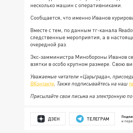
несколько машин с оперативниками.
Сообщается, что именно Иванов курирова
Вместе с тем, по данным тг-канала Reado
следственные мероприятия, а в настоящ
очередной раз.
Экс-замминистра Минобороны Иванов сей
взятки в особо крупном размере. Свою ви
Уважаемые читатели «Царьграда», присоеди
ВКонтакте
. Также подписывайтесь на наш
т
Присылайте свои письма на электронную п
Подпи
ДЗЕН
ТЕЛЕГРАМ
и перв