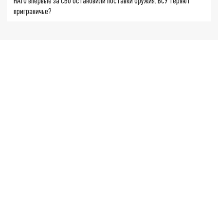
НАТО впервые за СВО остановили поставки оружия. ВСУ теряют
приграничье?