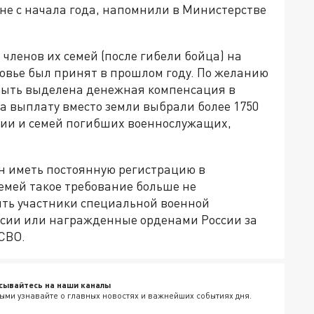
не с начала года, напомнили в Министерстве
членов их семей (после гибели бойца) на
ковье был принят в прошлом году. По желанию
 быть выделена денежная компенсация в
да выплату вместо земли выбрали более 1750
ции и семей погибших военнослужащих,
н иметь постоянную регистрацию в
семей такое требование больше не
ить участники специальной военной
ссии или награжденные орденами России за
СВО.
сывайтесь на наши каналы
ыми узнавайте о главных новостях и важнейших событиях дня.