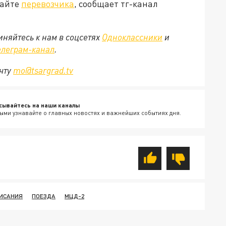
сайте
перевозчика
, сообщает тг-канал
няйтесь к нам в соцсетях
Одноклассники
и
елеграм-канал
.
очту
mo@tsargrad.tv
сывайтесь на наши каналы
ыми узнавайте о главных новостях и важнейших событиях дня.
ПИСАНИЯ
ПОЕЗДА
МЦД-2