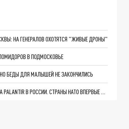
ОСКВЫ: НА ГЕНЕРАЛОВ ОХОТЯТСЯ "ЖИВЫЕ ДРОНЫ"
ПОМИДОРОВ В ПОДМОСКОВЬЕ
. НО БЕДЫ ДЛЯ МАЛЫШЕЙ НЕ ЗАКОНЧИЛИСЬ
"ОЧЕНЬ ПЛОХИЕ НОВОСТИ": БОЛЬШАЯ ОШИБКА PALANTIR В РОССИИ. СТРАНЫ НАТО ВПЕРВЫЕ ЗА СВО ОСТАНОВИЛИ ПОСТАВКИ ОРУЖИЯ. ВСУ ТЕРЯЮТ ПРИГРАНИЧЬЕ?