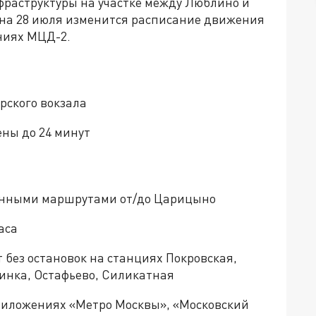
фраструктуры на участке между Люблино и
 27 на 28 июля изменится расписание движения
ниях МЦД-2.
урского вокзала
ны до 24 минут
ченными маршрутами от/до Царицыно
аса
т без остановок на станциях Покровская,
бинка, Остафьево, Силикатная
риложениях «Метро Москвы», «Московский