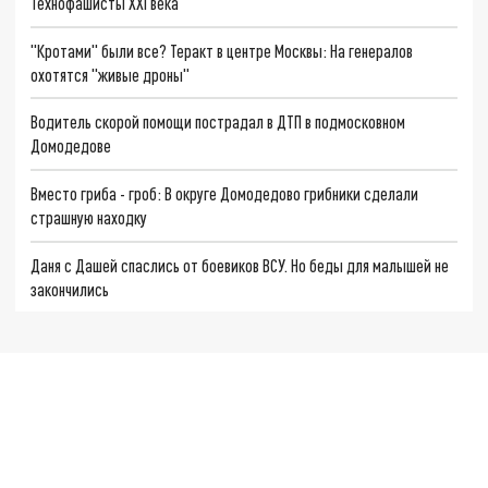
Технофашисты XXI века
"Кротами" были все? Теракт в центре Москвы: На генералов
охотятся "живые дроны"
Водитель скорой помощи пострадал в ДТП в подмосковном
Домодедове
Вместо гриба - гроб: В округе Домодедово грибники сделали
страшную находку
Даня с Дашей спаслись от боевиков ВСУ. Но беды для малышей не
закончились