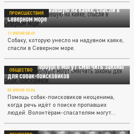
Собаку, дрейфовавшую на каяке, спасли в
ПРОИСШЕСТВИЯ
Северном море
11 ИЮНЯ 08:49
Собаку, которую унесло на надувном каяке,
спасли в Северном море.
В Санкт-Петербурге могут смягчить законы
ОБЩЕСТВО
для собак-поисковиков
02 ИЮНЯ 10:04
Помощь собак-поисковиков неоценима,
когда речь идёт о поиске пропавших
людей. Волонтёрам-спасателям могут...