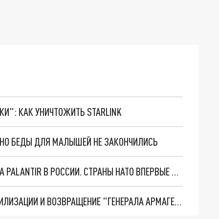
ТКИ": КАК УНИЧТОЖИТЬ STARLINK
. НО БЕДЫ ДЛЯ МАЛЫШЕЙ НЕ ЗАКОНЧИЛИСЬ
"ОЧЕНЬ ПЛОХИЕ НОВОСТИ": БОЛЬШАЯ ОШИБКА PALANTIR В РОССИИ. СТРАНЫ НАТО ВПЕРВЫЕ ЗА СВО ОСТАНОВИЛИ ПОСТАВКИ ОРУЖИЯ. ВСУ ТЕРЯЮТ ПРИГРАНИЧЬЕ?
ТРИ ГЛАВНЫХ ИНСАЙДА ОБ СВО. ОТМЕНА МОБИЛИЗАЦИИ И ВОЗВРАЩЕНИЕ "ГЕНЕРАЛА АРМАГЕДДОНА"? ОТЛИЧНЫЕ НОВОСТИ, КОТОРЫЕ ЖДАЛИ ВСЕ