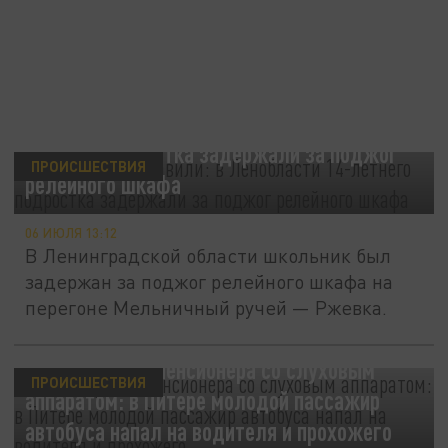
Запугали и заставили: в Ленобласти 14-
летнего подростка задержали за поджог
ПРОИСШЕСТВИЯ
релейного шкафа
06 ИЮЛЯ 13:12
В Ленинградской области школьник был
задержан за поджог релейного шкафа на
перегоне Мельничный ручей — Ржевка.
Нокаутировал пенсионера со слуховым
ПРОИСШЕСТВИЯ
аппаратом: в Питере молодой пассажир
автобуса напал на водителя и прохожего