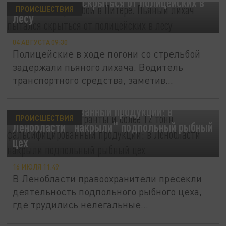
лихач пытался скрыться от полицейских в
ПРОИСШЕСТВИЯ
лесу
04 АВГУСТА 09:30
Полицейские в ходе погони со стрельбой
задержали пьяного лихача. Водитель
транспортного средства, заметив...
Нелегальные мигранты и более 12 тонн
фальсифицированный продукции: в
ПРОИСШЕСТВИЯ
Ленобласти "накрыли" подпольный рыбный
цех
16 ИЮЛЯ 11:49
В Ленобласти правоохранители пресекли
деятельность подпольного рыбного цеха,
где трудились нелегальные...
Один ребёнок начал тонуть, другому -