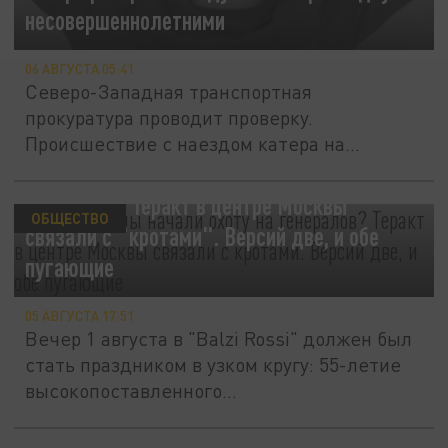
несовершеннолетними
06 АВГУСТА 05:41
Северо-Западная транспортная
прокуратура проводит проверку.
Происшествие с наездом катера на
надувной матрас с...
"Живые дроны" начали охоту на
генералов? Теракт в центре Москвы
ОБЩЕСТВО
связали с "кротами". Версий две, и обе
пугающие
05 АВГУСТА 17:51
Вечер 1 августа в "Balzi Rossi" должен был
стать праздником в узком кругу: 55-летие
высокопоставленного...
Погоня со стрельбой в Питере. Пьяный