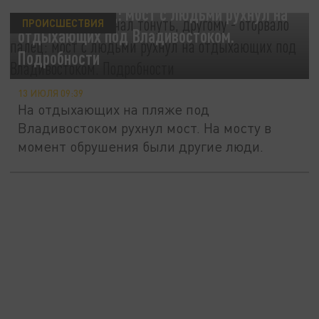
оторвало палец: мост с людьми рухнул на
ПРОИСШЕСТВИЯ
отдыхающих под Владивостоком.
Подробности
13 ИЮЛЯ 09:39
На отдыхающих на пляже под
Владивостоком рухнул мост. На мосту в
момент обрушения были другие люди.