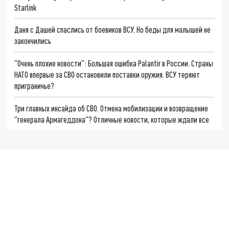
Starlink
Даня с Дашей спаслись от боевиков ВСУ. Но беды для малышей не
закончились
"Очень плохие новости": Большая ошибка Palantir в России. Страны
НАТО впервые за СВО остановили поставки оружия. ВСУ теряют
приграничье?
Три главных инсайда об СВО. Отмена мобилизации и возвращение
"генерала Армагеддона"? Отличные новости, которые ждали все