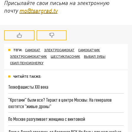
Присылайте свои письма на электронную
почту
mo@tsargrad.tv
ТЕГИ:
САМОКАТ
ЭЛЕКТРОСАМОКАТ
САМОКАТЧИК
ЭЛЕКТРОСАМОКАТЧИК
ШЕСТИКЛАССНИК
ВЫБИЛ ЗУБЫ
СБИЛ ПЕНСИОНЕРКУ
ЧИТАЙТЕ ТАКЖЕ:
Технофашисты XXI века
"Кротами" были все? Теракт в центре Москвы: На генералов
охотятся "живые дроны"
По Москве разгуливает женщина с винтовкой
Даня с Дашей спаслись от боевиков ВСУ. Но беды для малышей не