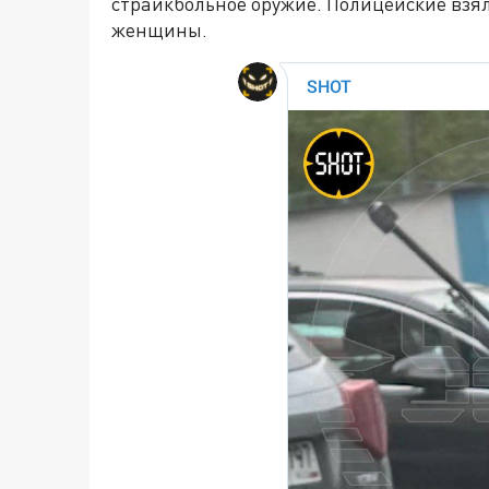
страйкбольное оружие. Полицейские взя
женщины.