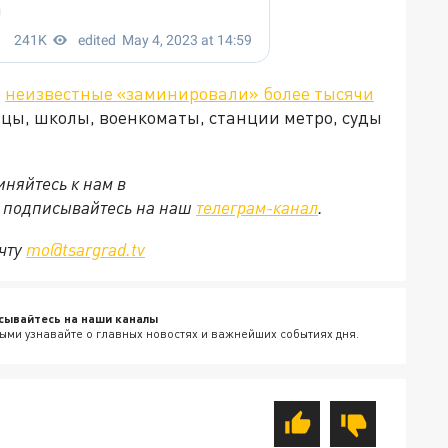
о
неизвестные «заминировали» более тысячи
ицы, школы, военкоматы, станции метро, суды
няйтесь к нам в
е подписывайтесь на наш
телеграм-канал
.
очту
mo@tsargrad.tv
сывайтесь на наши каналы
ыми узнавайте о главных новостях и важнейших событиях дня.