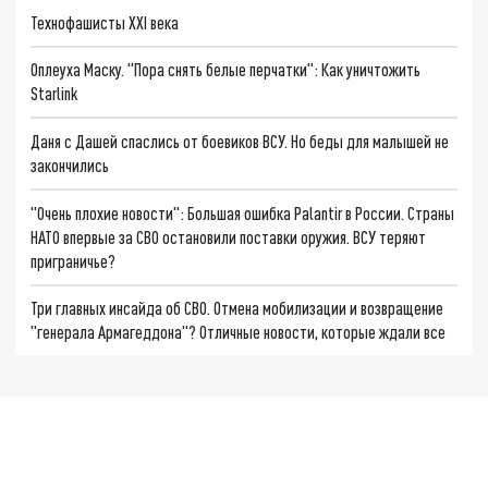
Технофашисты XXI века
Оплеуха Маску. "Пора снять белые перчатки": Как уничтожить
Starlink
Даня с Дашей спаслись от боевиков ВСУ. Но беды для малышей не
закончились
"Очень плохие новости": Большая ошибка Palantir в России. Страны
НАТО впервые за СВО остановили поставки оружия. ВСУ теряют
приграничье?
Три главных инсайда об СВО. Отмена мобилизации и возвращение
"генерала Армагеддона"? Отличные новости, которые ждали все