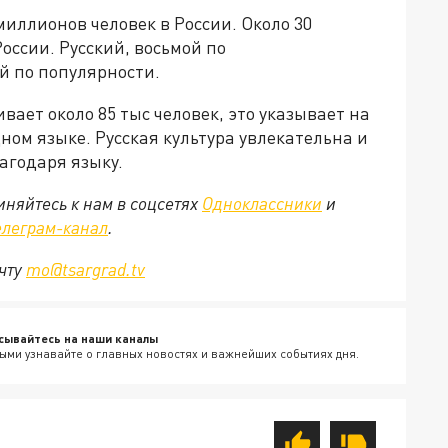
миллионов человек в России. Около 30
оссии. Русский, восьмой по
й по популярности.
ает около 85 тыс человек, это указывает на
одном языке. Русская культура увлекательна и
агодаря языку.
няйтесь к нам в соцсетях
Одноклассники
и
елеграм-канал
.
очту
mo@tsargrad.tv
сывайтесь на наши каналы
ыми узнавайте о главных новостях и важнейших событиях дня.