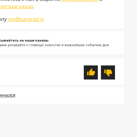
елеграм-канал
.
очту
mo@tsargrad.tv
сывайтесь на наши каналы
ыми узнавайте о главных новостях и важнейших событиях дня.
ОНЧАЛСЯ