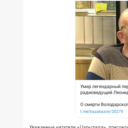
Уважаемые читатели «Царьграда», присоеди