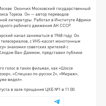
 Москве. Окончил Московский государственный
иса Тореза. Он — автор переводов
ной литературы. Работал в Институте Африки
одного рабочего движения АН СССР.
ский начал заниматься в 1968 году. Он
 телесериалов, с VHS-кассет монотонным
су» знакомил советских зрителей с
Клодом Ван-Даммом, представил публике
о голос в таких фильмах, как «Шоссе
озор», «Спецназ по-русски 2», «Мираж»,
уже видел».
густа в зале прощания ЦКБ №1 в 11.00.