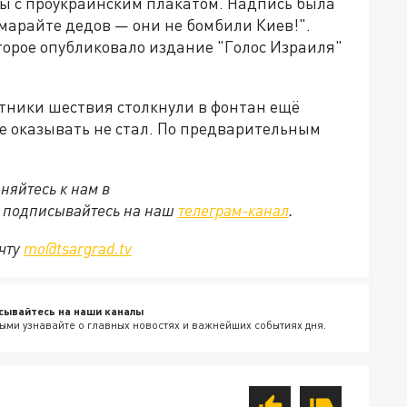
ы с проукраинским плакатом. Надпись была
 марайте дедов — они не бомбили Киев!".
торое опубликовало издание "Голос Израиля"
астники шествия столкнули в фонтан ещё
е оказывать не стал. По предварительным
няйтесь к нам в
е подписывайтесь на наш
телеграм-канал
.
очту
mo@tsargrad.tv
сывайтесь на наши каналы
ыми узнавайте о главных новостях и важнейших событиях дня.