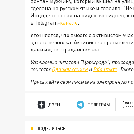
фонтан мужчину, который вышел на улиц
сделана на русском языке и гласила: "Не
Инцидент попал на видео очевидцев, ко
в Telegram-
канале
.
Уточняется, что вместе с активистом уч
одного человека. Активист сопротивлени
данным, пострадавших нет.
Уважаемые читатели "Царьграда", присоеди
соцсетях
Одноклассники
и
ВКонтакте
. Такж
Присылайте свои письма на электронную п
Подпи
ДЗЕН
ТЕЛЕГРАМ
и перв
ПОДЕЛИТЬСЯ: