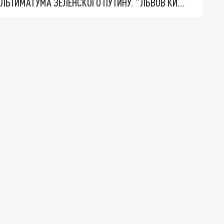
НОВОЕ МАСШТАБНЕЙШЕЕ НАСТУПЛЕНИЕ. ТРИ УЛЬТИМАТУМА ЗЕЛЕНСКОГО ПУТИНУ. "ЛЬВОВ КИМА" ПОСТАВЯТ НА ПВО? ГЛОБАЛЬНЫЙ ПРОРЫВ ПОД ЗАПОРОЖЬЕМ