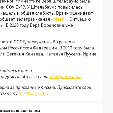
твенной гимнастике Вера Штельбаумс была
ми COVID-19. У Штельбаумс повысилась
, кашель и общая слабость. Врачи оценивают
сообщает телеграм-канал
«
Mash»
.
Ситуацию
. В 2020 году Вера Ефремовна уже
спорта СССР, заслуженный тренер и
ры Российской Федерации. В 2010 году была
ыли Евгения Канаева, Наталья Пуусел и Ирина
няйтесь к нам в
е подписывайтесь на наш
телеграм-канал.
арна за присланные письма. Присылайте свои
ную почту
mo@tsargrad.tv
сывайтесь на наши каналы