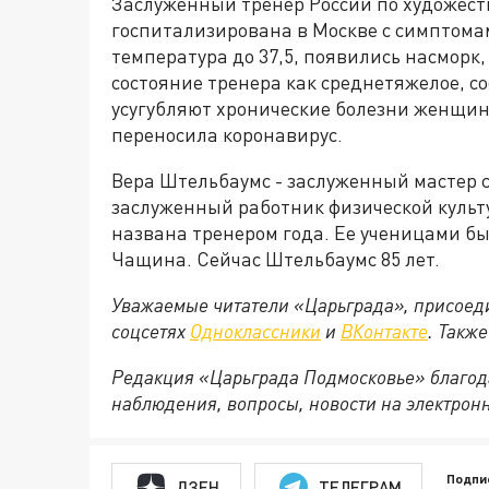
Заслуженный тренер России по художес
госпитализирована в Москве с симптома
температура до 37,5, появились насморк
состояние тренера как среднетяжелое, 
усугубляют хронические болезни женщины
переносила коронавирус.
Вера Штельбаумс - заслуженный мастер 
заслуженный работник физической культу
названа тренером года. Ее ученицами б
Чащина. Сейчас Штельбаумс 85 лет.
Уважаемые читатели «Царьграда», присоеди
соцсетях
Одноклассники
и
ВКонтакте
. Такж
Редакция «Царьграда Подмосковье» благод
наблюдения, вопросы, новости на электрон
Подпи
ДЗЕН
ТЕЛЕГРАМ