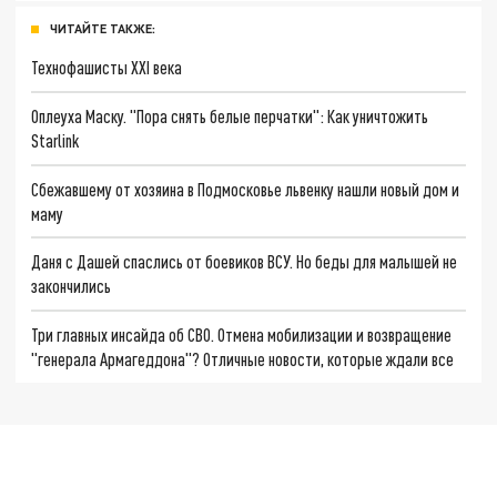
ЧИТАЙТЕ ТАКЖЕ:
Технофашисты XXI века
Оплеуха Маску. "Пора снять белые перчатки": Как уничтожить
Starlink
Сбежавшему от хозяина в Подмосковье львенку нашли новый дом и
маму
Даня с Дашей спаслись от боевиков ВСУ. Но беды для малышей не
закончились
Три главных инсайда об СВО. Отмена мобилизации и возвращение
"генерала Армагеддона"? Отличные новости, которые ждали все