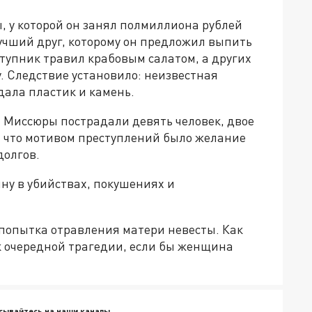
, у которой он занял полмиллиона рублей
 лучший друг, которому он предложил выпить
тупник травил крабовым салатом, а других
. Следствие установило: неизвестная
дала пластик и камень.
й Миссюры пострадали девять человек, двое
, что мотивом преступлений было желание
долгов.
ну в убийствах, покушениях и
 попытка отравления матери невесты. Как
к очередной трагедии, если бы женщина
сывайтесь на наши каналы