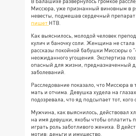
В Балашихе развернулось громкое рассле
Миссюра, уже признанный виновным в ря
невесты, подмешав сердечный препарат 
пишет
НТВ.
Как выяснилось, молодой человек препо
кулич и баночку соли. Женщина не стала
рассказы покойной бабушки Миссюры о "
неожиданного угощения. Экспертиза поз
опасный для жизни, предназначенный д
заболеваний.
Расследование показало, что Миссюра в т
мать и отчима. Девушка худела на глазах
подозревала, что яд подсыпает тот, кого
Мужчина, как выяснилось, действовал х
на имя девушки, якобы чтобы оплатить 
играть роль заботливого жениха. В дейс
мотив: деньги и имущество.