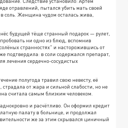
дование. Следствие установило: Артём
де отравлений, пытался убить мать своей
в соль. Женщина чудом осталась жива,
днёс будущей тёще странный подарок — рулет,
 пробовать ни одно из блюд, вспомнив
солёных странностях" и насторожившись от
же подтвердила: в соли содержался препарат,
ля лечения сердечно-сосудистых
ечение полугода травил свою невесту, её
, страдала от жара и сильной слабости, но не
 она считала самым близким человеком.
ладнокровно и расчётливо. Он оформил кредит
платную палату в больнице, и продолжал
твительности же за этим скрывался циничный