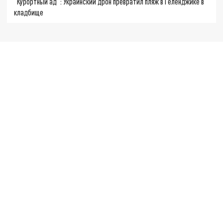
"Курортный ад": Украинский дрон превратил пляж в Геленджике в
кладбище