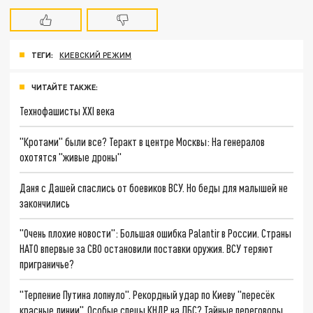
ТЕГИ:
КИЕВСКИЙ РЕЖИМ
ЧИТАЙТЕ ТАКЖЕ:
Технофашисты XXI века
"Кротами" были все? Теракт в центре Москвы: На генералов
охотятся "живые дроны"
Даня с Дашей спаслись от боевиков ВСУ. Но беды для малышей не
закончились
"Очень плохие новости": Большая ошибка Palantir в России. Страны
НАТО впервые за СВО остановили поставки оружия. ВСУ теряют
приграничье?
"Терпение Путина лопнуло". Рекордный удар по Киеву "пересёк
красные линии". Особые спецы КНДР на ЛБС? Тайные переговоры