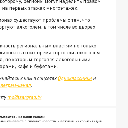
о которому, регионы могут наделить правом
) на первых этажах многоэтажек.
ионах существуют проблемы с тем, что
ргуют алкоголем, в том числе во дворах
ожность региональным властям не только
улировать в них время торговли алкоголем.
я, по которым торговля алкогольными
арами, кафе и буфетами.
няйтесь к нам в соцсетях
Одноклассники
и
елеграм-канал
.
очту
mo@tsargrad.tv
сывайтесь на наши каналы
ыми узнавайте о главных новостях и важнейших событиях дня.