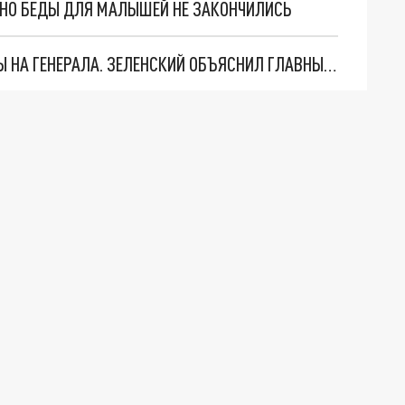
. НО БЕДЫ ДЛЯ МАЛЫШЕЙ НЕ ЗАКОНЧИЛИСЬ
"МЫ ВАС ЗАСТАВИМ": ЖУТКИЕ ДЕТАЛИ ОХОТЫ НА ГЕНЕРАЛА. ЗЕЛЕНСКИЙ ОБЪЯСНИЛ ГЛАВНЫЙ СМЫСЛ ТЕРАКТА В ЦЕНТРЕ МОСКВЫ