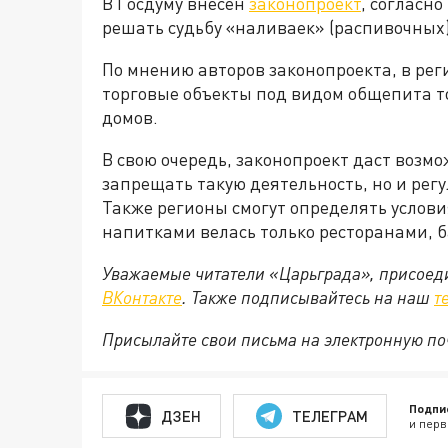
В Госдуму внесен
законопроект
, согласн
решать судьбу «наливаек» (распивочных
По мнению авторов законопроекта, в рег
торговые объекты под видом общепита то
домов.
В свою очередь, законопроект даст возм
запрещать такую деятельность, но и рег
Также регионы смогут определять услови
напитками велась только ресторанами, б
Уважаемые читатели «Царьграда», присоеди
ВКонтакте
. Также подписывайтесь на наш
т
Присылайте свои письма на электронную п
Подпи
ДЗЕН
ТЕЛЕГРАМ
и перв