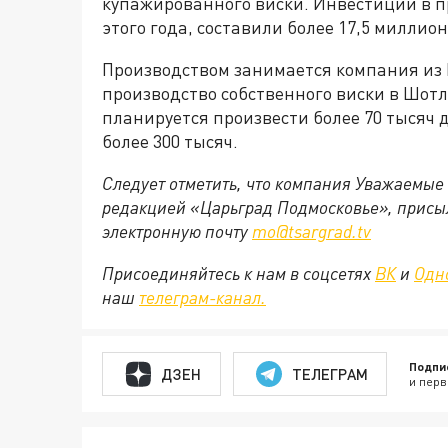
купажированного виски. Инвестиции в пр
этого года, составили более 17,5 миллион
Производством занимается компания из Р
производство собственного виски в Шотл
планируется произвести более 70 тысяч 
более 300 тысяч.
Следует отметить, что компания Уважаемые 
редакцией «Царьград Подмосковье», присыл
электронную почту
mo@tsargrad.tv
Присоединяйтесь к нам в соцсетях
ВК
и
Одн
наш
телеграм-канал.
Подпи
ДЗЕН
ТЕЛЕГРАМ
и перв