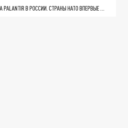
"ОЧЕНЬ ПЛОХИЕ НОВОСТИ": БОЛЬШАЯ ОШИБКА PALANTIR В РОССИИ. СТРАНЫ НАТО ВПЕРВЫЕ ЗА СВО ОСТАНОВИЛИ ПОСТАВКИ ОРУЖИЯ. ВСУ ТЕРЯЮТ ПРИГРАНИЧЬЕ?