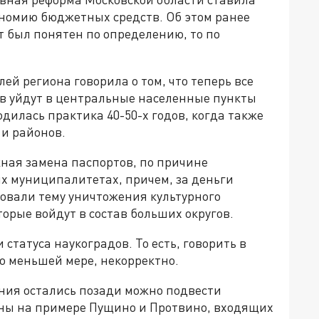
ономию бюджетных средств. Об этом ранее
кт был понятен по определению, то по
ей региона говорила о том, что теперь все
в уйдут в центральные населенные пункты
илась практика 40-50-х годов, когда также
 и районов.
жная замена паспортов, по причине
х муниципалитетах, причем, за деньги
ровали тему уничтожения культурного
орые войдут в состав больших округов.
татуса наукоградов. То есть, говорить в
по меньшей мере, некорректно.
яния остались позади можно подвести
дны на примере Пущино и Протвино, входящих