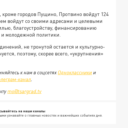
а, кроме городов Пущино, Протвино войдут 124
ичем войдут со своими адресами и целевыми
жилью, благоустройству, финансированию
а и молодежной политики.
инений, не тронутой остается и культурно-
нуется, поэтому, скорее всего, «укрупнения»
няйтесь к нам в соцсетях
Одноклассники
и
елеграм-канал
.
очту
mo@tsargrad.tv
сывайтесь на наши каналы
ыми узнавайте о главных новостях и важнейших событиях дня.